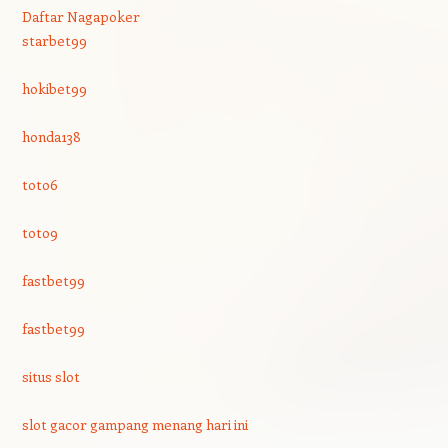
Daftar Nagapoker
starbet99
hokibet99
honda138
toto6
toto9
fastbet99
fastbet99
situs slot
slot gacor gampang menang hari ini