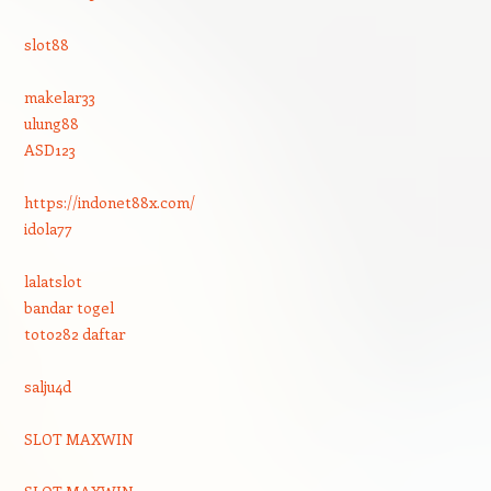
slot88
makelar33
ulung88
ASD123
https://indonet88x.com/
idola77
lalatslot
bandar togel
toto282 daftar
salju4d
SLOT MAXWIN