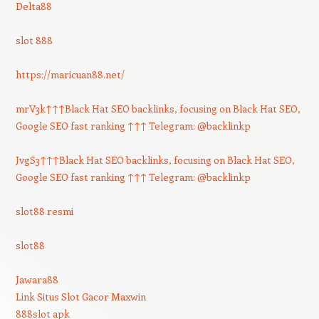
Delta88
slot 888
https://maricuan88.net/
mrV3k↑↑↑Black Hat SEO backlinks, focusing on Black Hat SEO,
Google SEO fast ranking ↑↑↑ Telegram: @backlinkp
JvgS3↑↑↑Black Hat SEO backlinks, focusing on Black Hat SEO,
Google SEO fast ranking ↑↑↑ Telegram: @backlinkp
slot88 resmi
slot88
Jawara88
Link Situs Slot Gacor Maxwin
888slot apk