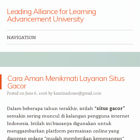
Leading Alliance for Learning
Advancement University
NAVIGATION
Skip to content
Cara Aman Menikmati Layanan Situs
Gacor
Posted on
June 6, 2026
by
kaarinadoseo@gmail.com
Dalam beberapa tahun terakhir, istilah
“situs gacor”
semakin sering muncul di kalangan pengguna internet
Indonesia. Istilah ini biasanya digunakan untuk
menggambarkan platform permainan online yang
dianggap sedang “mudah memberikan kemenangan”