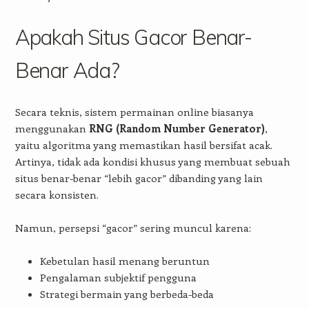
Apakah Situs Gacor Benar-
Benar Ada?
Secara teknis, sistem permainan online biasanya
menggunakan
RNG (Random Number Generator)
,
yaitu algoritma yang memastikan hasil bersifat acak.
Artinya, tidak ada kondisi khusus yang membuat sebuah
situs benar-benar “lebih gacor” dibanding yang lain
secara konsisten.
Namun, persepsi “gacor” sering muncul karena:
Kebetulan hasil menang beruntun
Pengalaman subjektif pengguna
Strategi bermain yang berbeda-beda