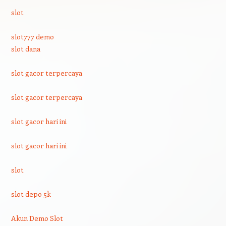
slot
slot777 demo
slot dana
slot gacor terpercaya
slot gacor terpercaya
slot gacor hari ini
slot gacor hari ini
slot
slot depo 5k
Akun Demo Slot