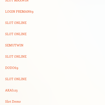
SLOT MAXWIN
LOGIN PREMAN69
SLOT ONLINE
SLOT ONLINE
SEMUTWIN
SLOT ONLINE
DODO69
SLOT ONLINE
AKAI123
Slot Demo