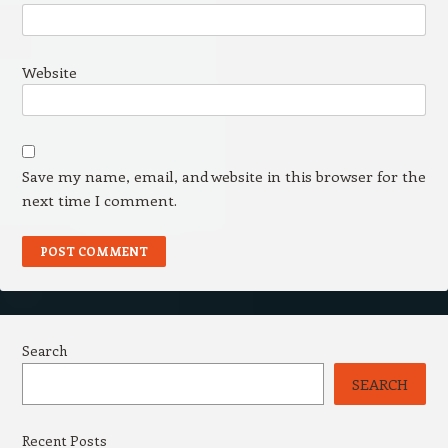
Website
Save my name, email, and website in this browser for the
next time I comment.
Search
SEARCH
Recent Posts