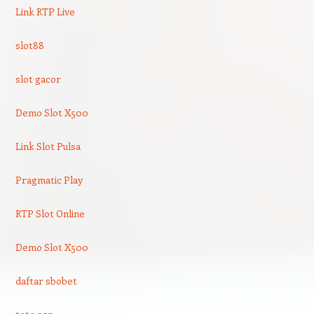
Link RTP Live
slot88
slot gacor
Demo Slot X500
Link Slot Pulsa
Pragmatic Play
RTP Slot Online
Demo Slot X500
daftar sbobet