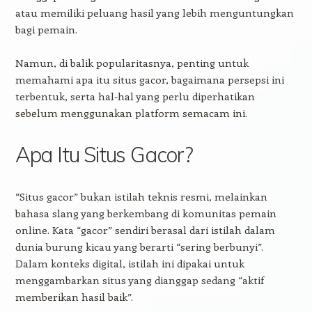
atau memiliki peluang hasil yang lebih menguntungkan
bagi pemain.
Namun, di balik popularitasnya, penting untuk
memahami apa itu situs gacor, bagaimana persepsi ini
terbentuk, serta hal-hal yang perlu diperhatikan
sebelum menggunakan platform semacam ini.
Apa Itu Situs Gacor?
“Situs gacor” bukan istilah teknis resmi, melainkan
bahasa slang yang berkembang di komunitas pemain
online. Kata “gacor” sendiri berasal dari istilah dalam
dunia burung kicau yang berarti “sering berbunyi”.
Dalam konteks digital, istilah ini dipakai untuk
menggambarkan situs yang dianggap sedang “aktif
memberikan hasil baik”.