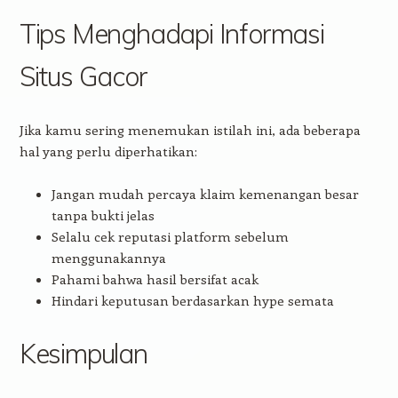
Tips Menghadapi Informasi
Situs Gacor
Jika kamu sering menemukan istilah ini, ada beberapa
hal yang perlu diperhatikan:
Jangan mudah percaya klaim kemenangan besar
tanpa bukti jelas
Selalu cek reputasi platform sebelum
menggunakannya
Pahami bahwa hasil bersifat acak
Hindari keputusan berdasarkan hype semata
Kesimpulan