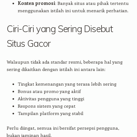
Konten promosi
: Banyak situs atau pihak tertentu
menggunakan istilah ini untuk menarik perhatian.
Ciri-Ciri yang Sering Disebut
Situs Gacor
Walaupun tidak ada standar resmi, beberapa hal yang
sering dikaitkan dengan istilah ini antara lain:
Tingkat kemenangan yang terasa lebih sering
Bonus atau promo yang aktif
Aktivitas pengguna yang tinggi
Respons sistem yang cepat
Tampilan platform yang stabil
Perlu diingat, semua ini bersifat persepsi pengguna,
bukan jaminan hasil.