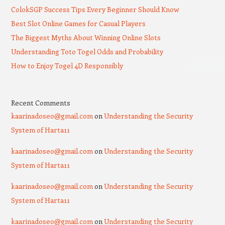
ColokSGP Success Tips Every Beginner Should Know
Best Slot Online Games for Casual Players
The Biggest Myths About Winning Online Slots
Understanding Toto Togel Odds and Probability
How to Enjoy Togel 4D Responsibly
Recent Comments
kaarinadoseo@gmail.com
on
Understanding the Security
System of Harta11
kaarinadoseo@gmail.com
on
Understanding the Security
System of Harta11
kaarinadoseo@gmail.com
on
Understanding the Security
System of Harta11
kaarinadoseo@gmail.com
on
Understanding the Security